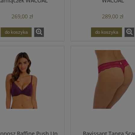
Ramiączek WACOAL
WACOAL
269,00 zł
289,00 zł
do koszyka
do koszyka
tonosz Raffine Push Up
Ravissant Tanga Scar