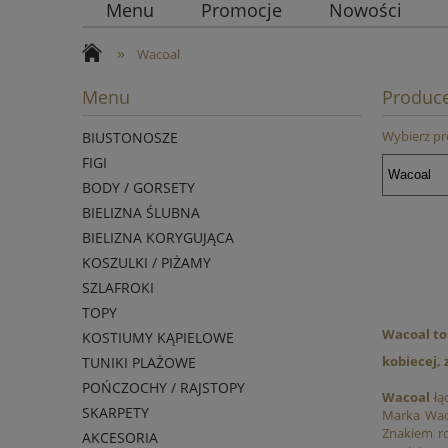
Menu
Promocje
Nowości
»
Wacoal
Menu
Produc
Wybierz p
BIUSTONOSZE
FIGI
BODY / GORSETY
BIELIZNA ŚLUBNA
BIELIZNA KORYGUJĄCA
KOSZULKI / PIŻAMY
SZLAFROKI
TOPY
Wacoal to
KOSTIUMY KĄPIELOWE
kobiecej,
TUNIKI PLAŻOWE
POŃCZOCHY / RAJSTOPY
Wacoal
łą
SKARPETY
Marka Waco
Znakiem ro
AKCESORIA