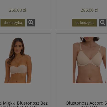
269,00 zł
285,00 zł
do koszyka
do koszyka
d Miękki Biustonosz Bez
Biustonosz Accord S