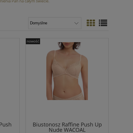
nienia Pań na całym świecie.
nowość
 Push
Biustonosz Raffine Push Up
Nude WACOAL