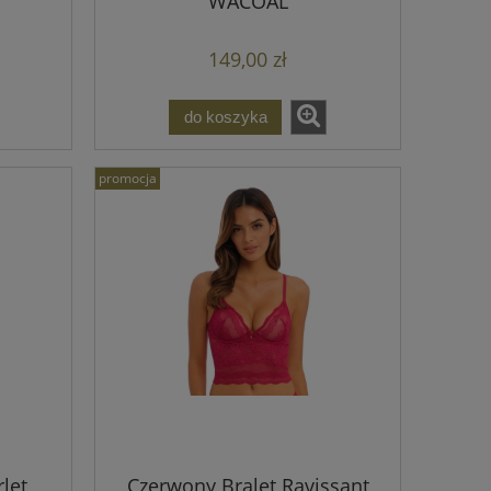
WACOAL
149,00 zł
do koszyka
promocja
let
Czerwony Bralet Ravissant