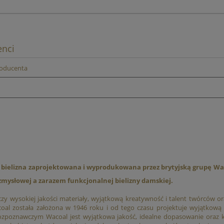
enci
roducenta
 bielizna zaprojektowana i wyprodukowana przez brytyjską grupę Wa
 zmysłowej a zarazem funkcjonalnej bielizny damskiej.
czy wysokiej jakości materiały, wyjątkową kreatywność i talent twórców or
al została założona w 1946 roku i od tego czasu projektuje wyjątkową 
zpoznawczym Wacoal jest wyjątkowa jakość, idealne dopasowanie oraz ko