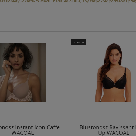
rzez kobiety w każdym wieku i nadal ewoluuje, aby zaspokoić potrzeby i prag
nowość
onosz Instant Icon Caffe
Biustonosz Ravissant
WACOAL
Up WACOAL