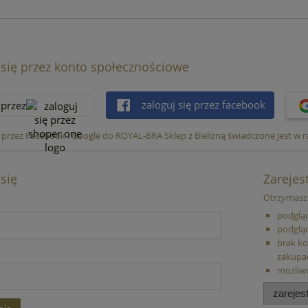
 się przez konto społecznościowe
zaloguj się przez facebook
 przez
przez Facebook i Google do ROYAL-BRA Sklep z Bielizną świadczone jest w 
 się
Zarejest
Otrzymasz 
podgląd
podgląd
brak ko
zakupa
możliw
zarejest