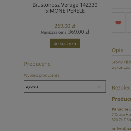
Biustonosz Vertige 14Z330
Bondi Fi
SIMONE PERELE
269,00 zł
369,00 zł
Najniższa cena:
Najn
do koszyka
Opis
Szorty
Til
Producenci
wykończono
Wybierz producenta
Bezpie
Produc
Panache L
7 Drake Ho
S20 7HT She
orders@pan