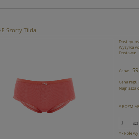
 Szorty Tilda
Dostępnoś
Wysyłka w
Dostawa:
C
59
Cena:
p
Cena regul
Najniższa 
*
ROZMIAR
szt
*
- Pole w