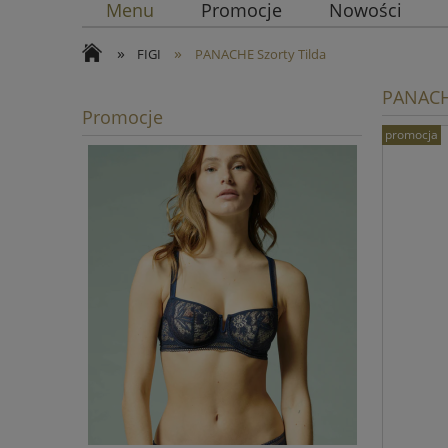
Menu
Promocje
Nowości
»
»
FIGI
PANACHE Szorty Tilda
PANACHE
Promocje
promocja