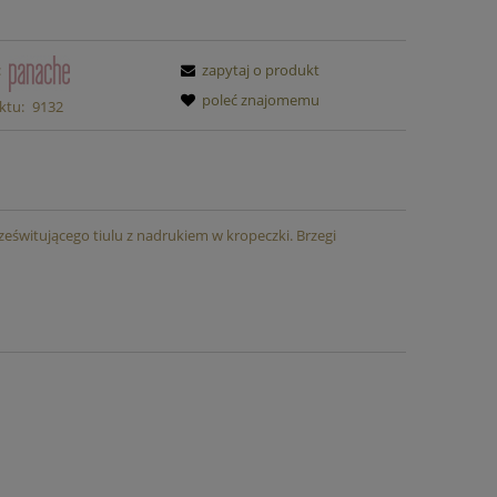
Ravello Figi Kąpielowe FANTASIE
Opulence Fig
:
zapytaj o produkt
109,00 zł
159,
poleć znajomemu
ktu:
9132
149,00 zł
Najniższa cena:
Najniższa cen
do koszyka
do ko
świtującego tiulu z nadrukiem w kropeczki. Brzegi