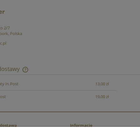
er
o 2/7
bork, Polska
c.pl
 dostawy
y In Post
13,00 zł
Cena nie zawiera ewentualnych kosztów
płatności
Post
19,00 zł
i dostawa
Informacje
ości
Regulamin