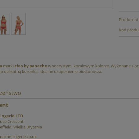
gi Kąpielowe Klasyczne
Figi Kąpielowe Hipster
FREYA
Peacockblu SEAFOLLY
Producent
89,00 zł
199,00 zł
Kod produ
139,00 zł
229,00 zł
iższa cena:
Najniższa cena:
do koszyka
do koszyka
da
marki
cleo by panache
w soczystym, koralowym kolorze. Wykonane z prze
 delikatną koronką. Idealne uzupełnienie biustonosza.
czeństwo
ent
ingerie LTD
use Crescent
ffield, Wielka Brytania
ache-lingerie.co.uk