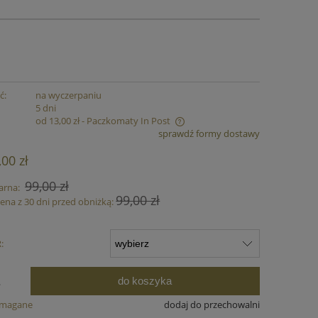
ć:
na wyczerpaniu
:
5 dni
od 13,00 zł
- Paczkomaty In Post
sprawdź formy dostawy
ena nie zawiera ewentualnych kosztów
,00 zł
łatności
99,00 zł
arna:
99,00 zł
cena z 30 dni przed obniżką:
:
do koszyka
.
ymagane
dodaj do przechowalni