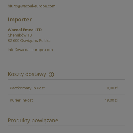
biuro@wacoal-europe.com
Importer
Wacoal Emea LTD
Chemików 1B
32-600 Oświęcim, Polska
info@wacoal-europe.com
Koszty dostawy
Cena nie zawiera ewentualnych kosztów płatności
Paczkomaty In Post
0,00 zł
Kurier InPost
19,00 zł
Produkty powiązane