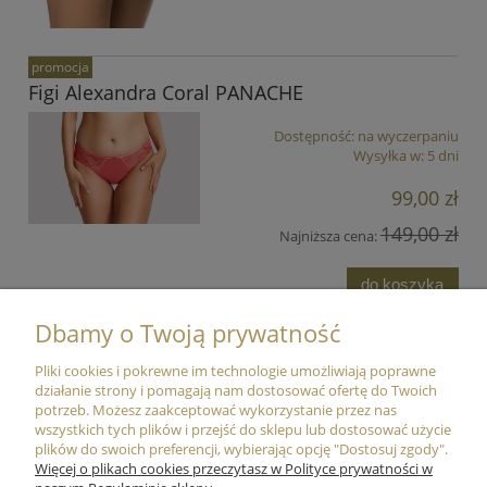
promocja
Figi Alexandra Coral PANACHE
Dostępność:
na wyczerpaniu
Wysyłka w:
5 dni
99,00 zł
149,00 zł
Najniższa cena:
do koszyka
Dbamy o Twoją prywatność
«
1
2
3
4
»
Pliki cookies i pokrewne im technologie umożliwiają poprawne
działanie strony i pomagają nam dostosować ofertę do Twoich
Moje konto
potrzeb. Możesz zaakceptować wykorzystanie przez nas
wszystkich tych plików i przejść do sklepu lub dostosować użycie
plików do swoich preferencji, wybierając opcję "Dostosuj zgody".
Płatności i dostawa
Więcej o plikach cookies przeczytasz w Polityce prywatności w