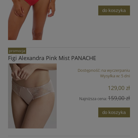
do koszyka
promocja
Figi Alexandra Pink Mist PANACHE
Dostępność:
na wyczerpaniu
Wysyłka w:
5 dni
129,00 zł
159,00 zł
Najniższa cena:
do koszyka