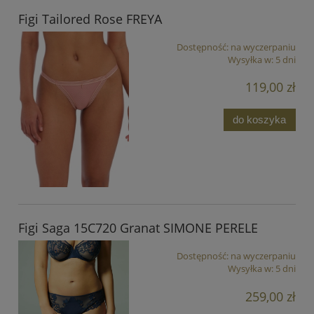
Figi Tailored Rose FREYA
Dostępność:
na wyczerpaniu
Wysyłka w:
5 dni
119,00 zł
do koszyka
Figi Saga 15C720 Granat SIMONE PERELE
Dostępność:
na wyczerpaniu
Wysyłka w:
5 dni
259,00 zł