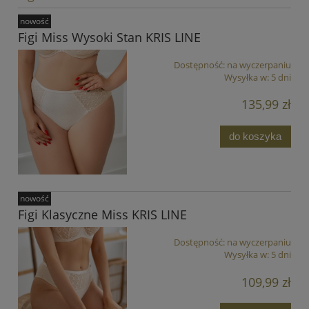
nowość
Figi Miss Wysoki Stan KRIS LINE
Dostępność:
na wyczerpaniu
Wysyłka w:
5 dni
135,99 zł
do koszyka
nowość
Figi Klasyczne Miss KRIS LINE
Dostępność:
na wyczerpaniu
Wysyłka w:
5 dni
109,99 zł