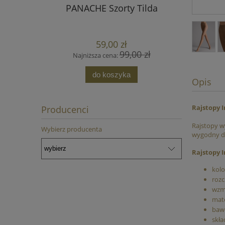
PANACHE Szorty Tilda
Glam Rock
59,00 zł
99,00 zł
Najniższa cena:
Najn
do koszyka
Opis
Rajstopy I
Producenci
Rajstopy w
Wybierz producenta
wygodny dz
Rajstopy I
kolo
rozc
wzm
mat
bawe
skła