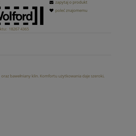
:
zapytaj o produkt
ck
Caitlyn Biustonosz ELOMI
Biały Strój M
poleć znajomemu
179,00 zł
329,
ktu:
18267 4365
219,00 zł
Najniższa cena:
Najniższa cen
do koszyka
do ko
 oraz bawełniany klin. Komfortu użytkowania daje szeroki,