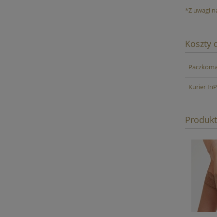
*Z uwagi n
Koszty
Paczkomat
Kurier In
Produk