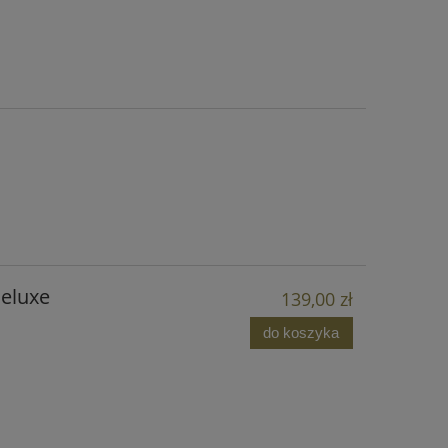
eluxe
139,00 zł
do koszyka