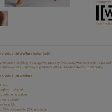
Producent
 Figi Kąpielowe FREYA
Figi Kąpielowe Capri Sea Bla
SEAFOLLY
89,00 zł
199,00 zł
Kod produ
159,00 zł
229,00 zł
iższa cena:
Najniższa cena:
do koszyka
do koszyka
ndividual 20 Wolford kolor Gobi
ykonane z miękkiej i rozciągliwej przędzy. Posiadają wzmocnienie na palcach
ianinowy pas. Rajstopy o grubości 20DEN. Model bardzo uniwersalny.
ndividual 20 Wolford:
r: gobi
iągliwy materiał
ocnienie na palcach
owa rajstopa
łniany klin
d: 79% polyamide, 21% elastane