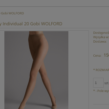
 20 Gobi WOLFORD
y Individual 20 Gobi WOLFORD
Dostępnoś
Wysyłka w
Dostawa:
C
15
Cena:
p
*
ROZMIAR
szt
*
- Pole w