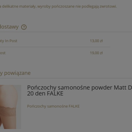
a delikatne materiały, wyroby pończoszane nie podlegają zwrotowi.
 dostawy
y In Post
13,00 zł
Cena nie zawiera ewentualnych kosztów
płatności
Post
19,00 zł
ty powiązane
Pończochy samonośne powder Matt D
20 den FALKE
Pończochy samonośne FALKE