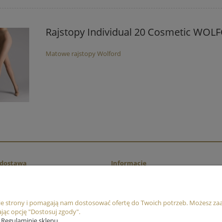
Rajstopy Individual 20 Cosmetic WOL
Matowe rajstopy Wolford
i dostawa
Informacje
ości
Regulamin
ty dostawy
Ustawienia plików cookies
nie strony i pomagają nam dostosować ofertę do Twoich potrzeb. Możesz zaa
Newsletter
jąc opcję "Dostosuj zgody".
Polityka prywatności
 Regulaminie sklepu.