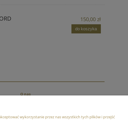
FORD
150,00 zł
do koszyka
O nas
O firmie
Kontakt
kceptować wykorzystanie przez nas wszystkich tych plików i przejść