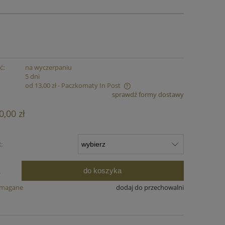
ć:
na wyczerpaniu
:
5 dni
od 13,00 zł
- Paczkomaty In Post
sprawdź formy dostawy
ena nie zawiera ewentualnych kosztów
0,00 zł
łatności
:
do koszyka
.
ymagane
dodaj do przechowalni