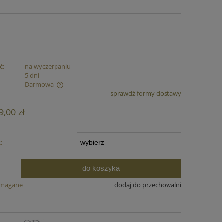
ć:
na wyczerpaniu
:
5 dni
Darmowa
sprawdź formy dostawy
ualnych kosztów
9,00 zł
:
do koszyka
.
ymagane
dodaj do przechowalni