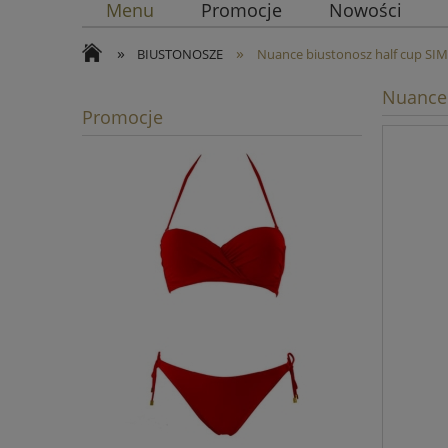
Menu
Promocje
Nowości
»
»
BIUSTONOSZE
Nuance biustonosz half cup S
Nuance 
Promocje