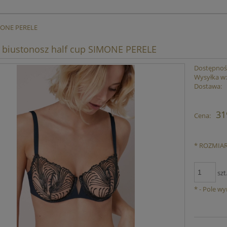
IMONE PERELE
biustonosz half cup SIMONE PERELE
Dostępnoś
Wysyłka w
Dostawa:
Cena nie zawiera ewent
31
Cena:
płatności
*
ROZMIAR
szt
*
- Pole w