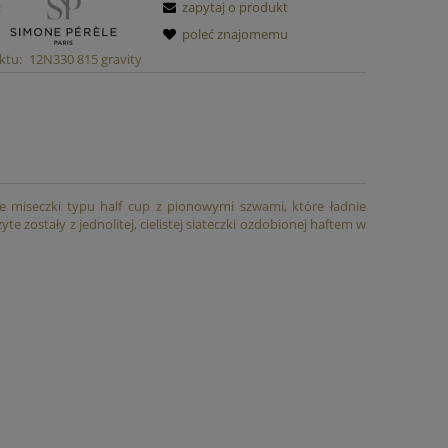
:
zapytaj o produkt
Cup
Hero Figi FREYA
Sukienka Frot
poleć znajomemu
ktu:
12N330 815 gravity
69,00 zł
269,
99,00 zł
Najniższa cena:
Najniższa cen
do koszyka
do ko
e miseczki typu half cup z pionowymi szwami, które ładnie
e zostały z jednolitej, cielistej siateczki ozdobionej haftem w