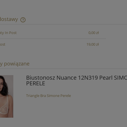
 dostawy
y In Post
0,00 zł
Cena nie zawiera ewentualnych kosztów
płatności
Post
19,00 zł
ty powiązane
Biustonosz Nuance 12N319 Pearl SIM
PERELE
Triangle Bra Simone Perele