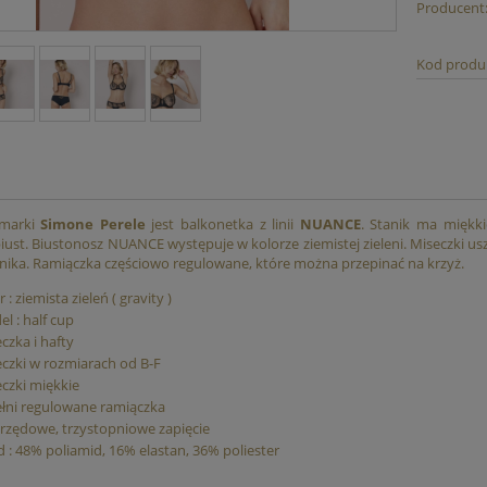
Producent
 Biustonosz Kąpielowy
Góra od bikini Wild Ones DD 
eo by PANACHE
SEAFOLLY
Kod produ
119,00 zł
299,00 zł
249,00 zł
379,00 zł
iższa cena:
Najniższa cena:
do koszyka
do koszyka
 marki
Simone Perele
jest balkonetka z linii
NUANCE
. Stanik ma miękki
ust. Biustonosz NUANCE występuje w kolorze ziemistej zieleni. Miseczki uszyt
nika.
Ramiączka częściowo regulowane, które można przepinać na krzyż.
r : ziemista zieleń ( gravity )
l : half cup
eczka i hafty
czki w rozmiarach od B-F
czki miękkie
łni regulowane ramiączka
zędowe, trzystopniowe zapięcie
d : 48% poliamid, 16% elastan, 36% poliester