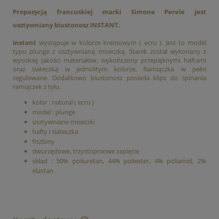
Propozycją francuskiej marki Simone Perele jest
usztywniany biustonosz
INSTANT
.
Instant
występuje w kolorze kremowym ( ecru ). Jest to model
typu plunge z usztywnianą miseczką. Stanik został wykonany z
wysokiej jakości materiałów, wykończony przepięknymi haftami
oraz siateczką w jednolitym kolorze. Ramiączka w pełni
regulowane. Dodatkowo biustonosz posiada klips do spinania
ramiączek z tyłu.
kolor : natural ( ecru )
model : plunge
usztywniane miseczki
hafty i siateczka
fiszbiny
dwurzędowe, trzystopniowe zapięcie
skład : 50% poliuretan, 44% poliester, 4% poliamid, 2%
elastan