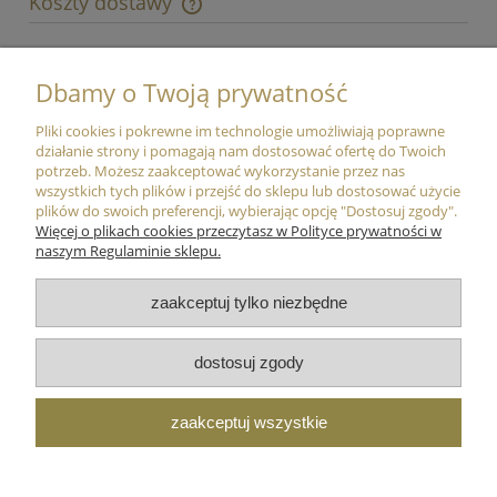
Koszty dostawy
Cena nie zawiera ewentualnych kosztów płatności
Paczkomaty In Post
13,00 zł
Dbamy o Twoją prywatność
Kurier InPost
19,00 zł
Pliki cookies i pokrewne im technologie umożliwiają poprawne
działanie strony i pomagają nam dostosować ofertę do Twoich
Moje konto
potrzeb. Możesz zaakceptować wykorzystanie przez nas
wszystkich tych plików i przejść do sklepu lub dostosować użycie
plików do swoich preferencji, wybierając opcję "Dostosuj zgody".
Płatności i dostawa
Więcej o plikach cookies przeczytasz w Polityce prywatności w
naszym Regulaminie sklepu.
Informacje
zaakceptuj tylko niezbędne
O nas
dostosuj zgody
zaakceptuj wszystkie
T: 733 800 059 M: online@royal-bra-shop.pl
Facebook
Instagram