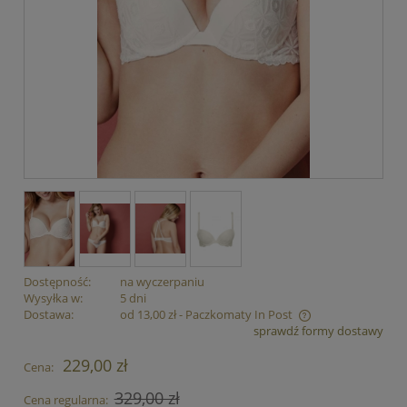
Dostępność:
na wyczerpaniu
Wysyłka w:
5 dni
Dostawa:
od 13,00 zł
- Paczkomaty In Post
sprawdź formy dostawy
Cena nie zawiera ewentualnych kosztów płatności
229,00 zł
Cena:
329,00 zł
Cena regularna: